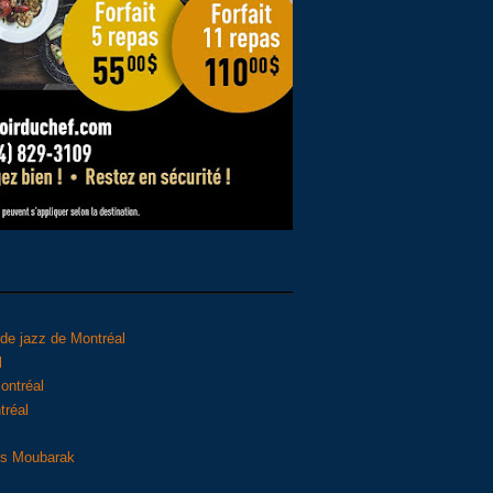
l de jazz de Montréal
l
ontréal
tréal
uis Moubarak