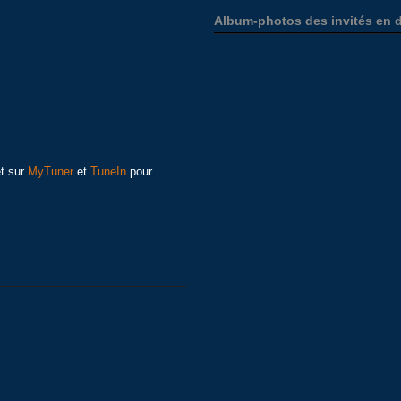
Album-photos des invités en d
et sur
MyTuner
et
TuneIn
pour