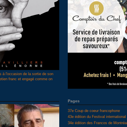
s à l'occasion de la sortie de son
retien franc et engagé comme on
Pages
37e Coup de coeur francophone
43e édition du Festival internationa
34e édition des Francos de Montréa