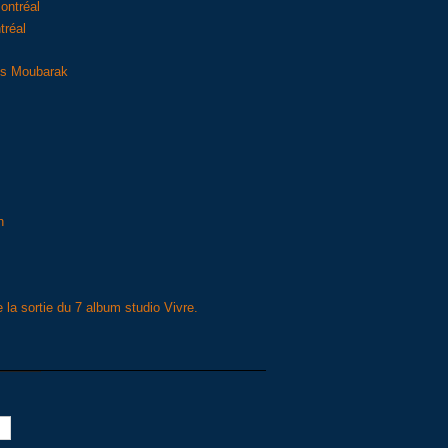
ontréal
tréal
uis Moubarak
n
e la sortie du 7 album studio Vivre.