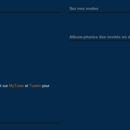
Sur nos ondes
Album-photos des invités en d
et sur
MyTuner
et
TuneIn
pour