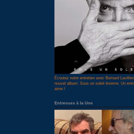
Écoutez notre entretien avec Bernard Lavillier
nouvel album: Sous un soleil énorme. Un ent
aime !
Entrevues à la Une